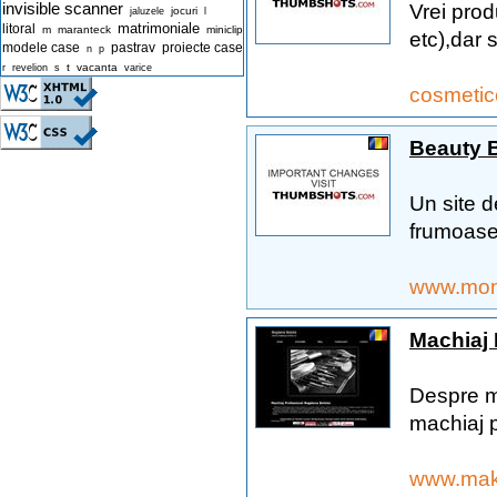
invisible scanner
Vrei pro
jocuri
jaluzele
l
matrimoniale
litoral
m
maranteck
miniclip
etc),dar 
modele case
pastrav
proiecte case
n
p
t
vacanta
r
revelion
s
varice
cosmetic
Beauty 
Un site d
frumoase!
www.mon
Machiaj 
Despre m
machiaj pr
www.make