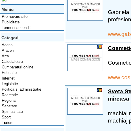
Meniu
Gabriela 
Promovare site
profesion
Publicitate
Termeni si conditii
www.gabr
Categorii
Acasa
Cosmeti
Afaceri
Arta
Calculatoare
Cosmetic
Cumparaturi online
Educatie
www.cos
Internet
Legislatie
Politica si administratie
Sveta St
Recreatie
mireasa 
Regional
Sanatate
Spiritualitate
machiaj m
Sport
machiaj p
Turism