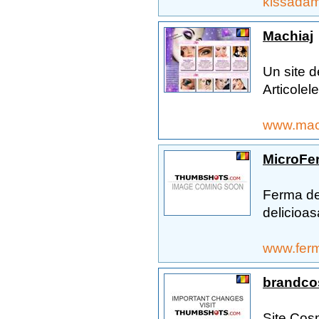
kissada
Machiaj
Un site d
Articolele
www.mach
MicroFe
Ferma de
delicioas
www.fer
brandco
Site Cos