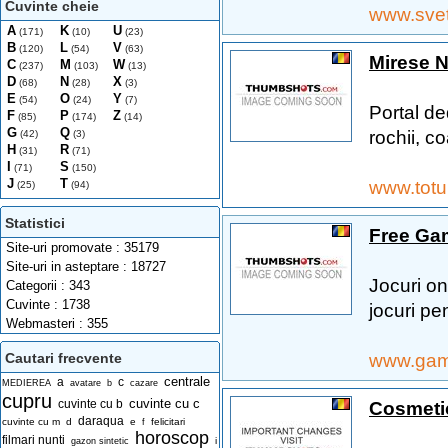
Cuvinte cheie
www.svet
A
K
U
(171)
(10)
(23)
B
L
V
(120)
(54)
(63)
Mirese N
C
M
W
(237)
(103)
(13)
D
N
X
(68)
(28)
(3)
E
O
Y
(54)
(24)
(7)
Portal ded
F
P
Z
(85)
(174)
(14)
G
Q
rochii, coa
(42)
(3)
H
R
(31)
(71)
I
S
(71)
(150)
J
T
www.totu
(25)
(94)
Statistici
Free Ga
Site-uri promovate : 35179
Site-uri in asteptare : 18727
Jocuri on
Categorii : 343
Cuvinte : 1738
jocuri pen
Webmasteri : 355
www.gam
Cautari frecvente
centrale
a
c
MEDIEREA
avatare
b
cazare
cupru
cuvinte cu c
Cosmeti
cuvinte cu b
daraqua
cuvinte cu m
d
e
felicitari
f
horoscop
filmari nunti
i
gazon sintetic