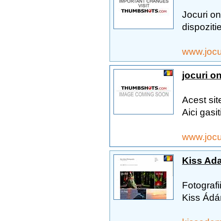
Jocuri onl
dispozitie
www.joc
jocuri on
Acest sit
Aici gasit
www.jocu
Kiss Ada
Fotografi
Kiss Ád