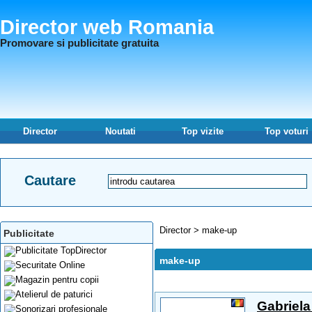
Director web Romania
Promovare si publicitate gratuita
Director
Noutati
Top vizite
Top voturi
Cautare
Director
>
make-up
Publicitate
make-up
Gabriela