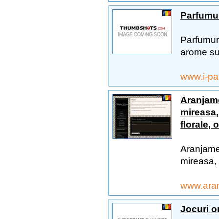
Parfumur
Parfumur
arome sun
www.i-pa
Aranjame
mireasa,
florale,
Aranjame
mireasa, 
www.aran
Jocuri on