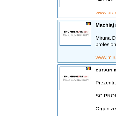
www.bra
Machiaj
Miruna D
profesion
www.mir
cursuri 
Prezentar
SC.PRO
Organizea