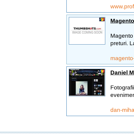
www.prof
Magento 
Magento C
preturi. L
magento-
Daniel M
Fotografi
eveniment
dan-miha