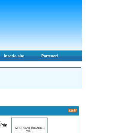
Inscrie site
Parteneri
,
 Prin