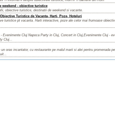
e weekend - obiective turistice
fii, obiective turistice, destinatii de weekend si vacante.
Obiective Turistice de Vacanta, Harti, Poze, Hoteluri
ve turistice pt vacanta. Harti interactive, poze ale celor mai frumoase obiective
 - Evenimente Cluj Napoca Party in Cluj, Concert in Cluj,Evenimente Cluj - e
ty Cluj...
 un oras incantator, cu restaurante pe malul marii si alei pentru promenada pe 
it...