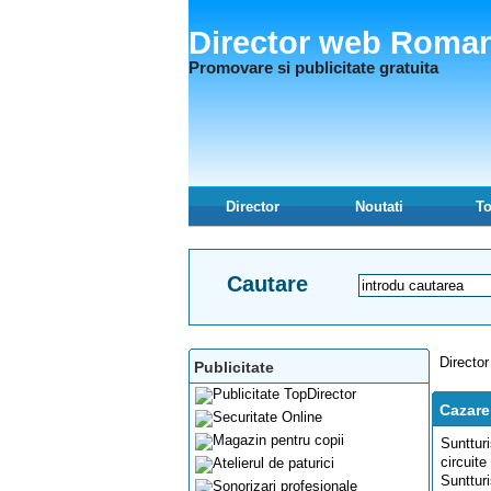
Director web Roma
Promovare si publicitate gratuita
Director
Noutati
To
Cautare
Director
Publicitate
Cazare
Suntturi
circuite
Sunttur