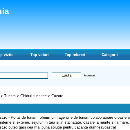
nia
p vizite
Top voturi
Top refereri
Categorii
Avansat
>
Turism
>
Ghiduri turistice
>
Cazare
st.ro - Portal de turism, oferim prin agentiile de turism colaboratoare croaziere
 interne si externe, sejururi in tara si in stainatate, cazare la munte si la mare.
ist.ro puteti gasi cea mai buna solutie pentru vacanta dumneavoastra!