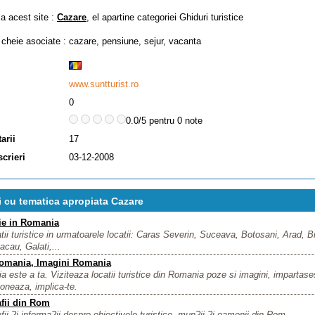
za acest site :
Cazare
, el apartine categoriei
Ghiduri turistice
 cheie asociate :
cazare
,
pensiune
,
sejur
,
vacanta
www.suntturist.ro
0
0.0/5 pentru 0 note
arii
17
scrieri
03-12-2008
ri cu tematica apropiata Cazare
ie in Romania
tii turistice in urmatoarele locatii: Caras Severin, Suceava, Botosani, Arad,
cau, Galati,...
omania, Imagini Romania
 este a ta. Viziteaza locatii turistice din Romania poze si imagini, impartasest
ioneaza, implica-te.
fii din Rom
fii ?i informa?ii despre obiectivele turistice, mun?ii ?i oamenii din Rom