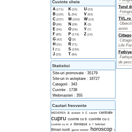
Cuvinte cheie
Turul d
A
K
U
(171)
(10)
(23)
Fotogra
B
L
V
(120)
(54)
(63)
TVL.ro 
C
M
W
(237)
(103)
(13)
Obiecti
D
N
X
(68)
(28)
(3)
avion
E
O
Y
(54)
(24)
(7)
F
P
Z
(85)
(174)
(14)
Cittago
G
Q
(42)
(3)
Cittago
H
R
(31)
(71)
Life Par
I
S
(71)
(150)
Fethiye
J
T
(25)
(94)
Fethiye
de pescu
Statistici
Site-uri promovate : 35179
Site-uri in asteptare : 18727
Categorii : 343
Cuvinte : 1738
Webmasteri : 355
Cautari frecvente
centrale
a
c
MEDIEREA
avatare
b
cazare
cupru
cuvinte cu c
cuvinte cu b
daraqua
cuvinte cu m
d
e
felicitari
f
horoscop
filmari nunti
i
gazon sintetic