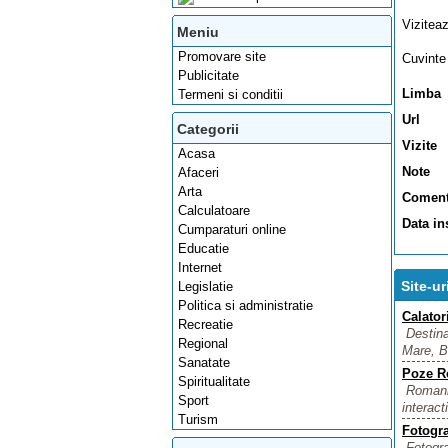
Vizitea
Meniu
Promovare site
Cuvinte
Publicitate
Limba
Termeni si conditii
Url
Categorii
Vizite
Acasa
Note
Afaceri
Arta
Coment
Calculatoare
Data in
Cumparaturi online
Educatie
Internet
Site-u
Legislatie
Politica si administratie
Calator
Recreatie
Destina
Regional
Mare, Ba
Sanatate
Poze R
Spiritualitate
Romania
Sport
interact
Turism
Fotogra
Fotogra