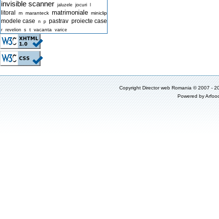
invisible scanner
jocuri
jaluzele
l
matrimoniale
litoral
m
maranteck
miniclip
modele case
pastrav
proiecte case
n
p
t
vacanta
r
revelion
s
varice
Copyright
Director web Romania
© 2007 - 2
Powered by
Arfoo