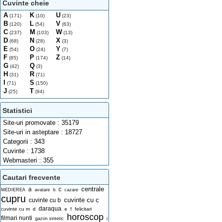
Cuvinte cheie
A
K
U
(171)
(10)
(23)
B
L
V
(120)
(54)
(63)
C
M
W
(237)
(103)
(13)
D
N
X
(68)
(28)
(3)
E
O
Y
(54)
(24)
(7)
F
P
Z
(85)
(174)
(14)
G
Q
(42)
(3)
H
R
(31)
(71)
I
S
(71)
(150)
J
T
(25)
(94)
Statistici
Site-uri promovate : 35179
Site-uri in asteptare : 18727
Categorii : 343
Cuvinte : 1738
Webmasteri : 355
Cautari frecvente
centrale
a
c
MEDIEREA
avatare
b
cazare
cupru
cuvinte cu c
cuvinte cu b
daraqua
cuvinte cu m
d
e
felicitari
f
horoscop
filmari nunti
i
gazon sintetic