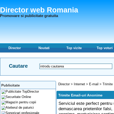
Director web Romania
Promovare si publicitate gratuita
Director
Noutati
Top vizite
Top voturi
Cautare
Director
>
Internet
>
E-mail
>
Trimite
Publicitate
Trimite Email-uri Anonime
Serviciul este perfect pentru
demascarea prietenilor falsi,