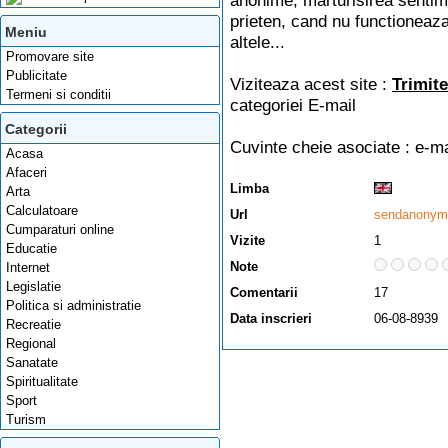
anonime, marturisirea sentime
prieten, cand nu functioneaza 
Meniu
altele...
Promovare site
Publicitate
Viziteaza acest site :
Trimit
Termeni si conditii
categoriei
E-mail
Categorii
Cuvinte cheie asociate :
e-ma
Acasa
Afaceri
Limba
Arta
Calculatoare
Url
sendanonym
Cumparaturi online
Vizite
1
Educatie
Note
Internet
Legislatie
Comentarii
17
Politica si administratie
Data inscrieri
06-08-8939
Recreatie
Regional
Sanatate
Spiritualitate
Sport
Turism