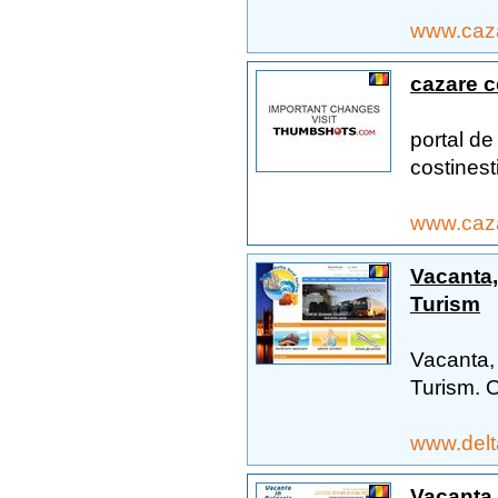
www.caz
cazare c
portal de
costinesti
www.caza
Vacanta,
Turism
Vacanta, 
Turism. 
www.delt
Vacanta 