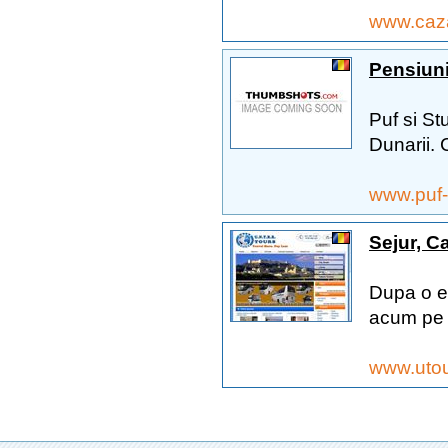
www.caz
Pensiuni
Puf si St
Dunarii. 
www.puf-
Sejur, Ca
Dupa o e
acum pe c
www.utou