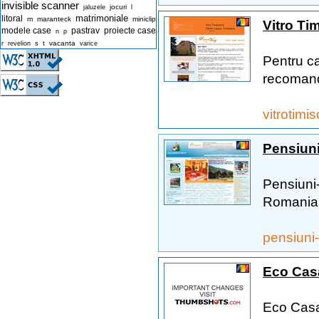
invisible scanner
jocuri
jaluzele
l
matrimoniale
litoral
m
maranteck
miniclip
Vitro Ti
modele case
pastrav
proiecte case
n
p
t
vacanta
r
revelion
s
varice
Pentru ca
recomand
vitrotimi
Pensiuni 
Pensiuni-
Romania, 
pensiuni-
Eco Cas
Eco Casa 