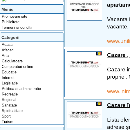
apartam
Meniu
Promovare site
Vacanta i
Publicitate
vacante. 
Termeni si conditii
Categorii
www.unil
Acasa
Afaceri
Cazare ,
Arta
Calculatoare
Cumparaturi online
Cazare in
Educatie
proprie ;
Internet
Legislatie
Politica si administratie
www.inim
Recreatie
Regional
Cazare î
Sanatate
Spiritualitate
Sport
Lista ofe
Turism
adrese și