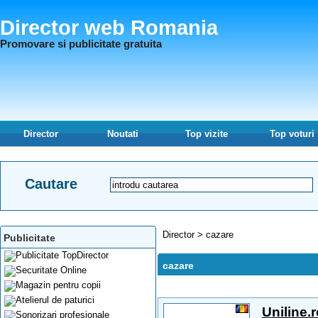
Director web Romania
Promovare si publicitate gratuita
Director
Noutati
Top vizite
Top voturi
Cautare
Director
>
cazare
Publicitate
cazare
Uniline.r