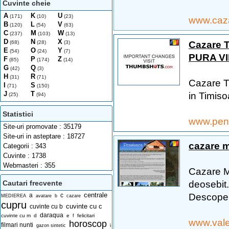
Cuvinte cheie
A
K
U
(171)
(10)
(23)
www.caz
B
L
V
(120)
(54)
(63)
C
M
W
(237)
(103)
(13)
D
N
X
Cazare T
(68)
(28)
(3)
E
O
Y
(54)
(24)
(7)
PURA VI
F
P
Z
(85)
(174)
(14)
G
Q
(42)
(3)
H
R
(31)
(71)
Cazare Ti
I
S
(71)
(150)
J
T
in Timiso
(25)
(94)
Statistici
www.pen
Site-uri promovate : 35179
Site-uri in asteptare : 18727
cazare 
Categorii : 343
Cuvinte : 1738
Webmasteri : 355
Cazare Ma
deosebit.
Cautari frecvente
centrale
Descoperi
a
c
MEDIEREA
avatare
b
cazare
cupru
cuvinte cu c
cuvinte cu b
daraqua
cuvinte cu m
d
e
felicitari
f
www.vale
horoscop
filmari nunti
i
gazon sintetic