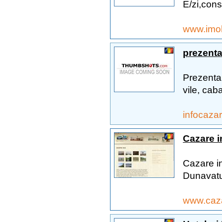
E/zi,cons
www.imob
prezenta
Prezentar
vile, caba
infocaza
Cazare i
Cazare in
Dunavatu
www.caza