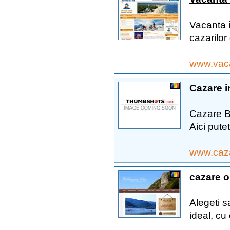
Vacanta in
cazarilor 
www.vaca
Cazare i
Cazare Bu
Aici putet
www.caza
cazare 
Alegeti s
ideal, cu