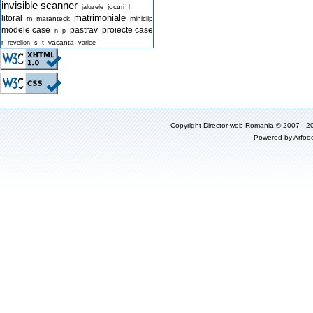
invisible scanner
jocuri
jaluzele
l
matrimoniale
litoral
m
maranteck
miniclip
modele case
pastrav
proiecte case
n
p
t
vacanta
r
revelion
s
varice
Copyright
Director web Romania
© 2007 - 2
Powered by
Arfoo