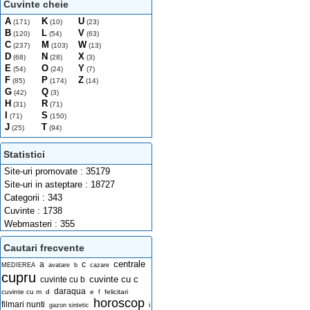
Cuvinte cheie
A
K
U
(171)
(10)
(23)
B
L
V
(120)
(54)
(63)
C
M
W
(237)
(103)
(13)
D
N
X
(68)
(28)
(3)
E
O
Y
(54)
(24)
(7)
F
P
Z
(85)
(174)
(14)
G
Q
(42)
(3)
H
R
(31)
(71)
I
S
(71)
(150)
J
T
(25)
(94)
Statistici
Site-uri promovate : 35179
Site-uri in asteptare : 18727
Categorii : 343
Cuvinte : 1738
Webmasteri : 355
Cautari frecvente
centrale
a
c
MEDIEREA
avatare
b
cazare
cupru
cuvinte cu c
cuvinte cu b
daraqua
cuvinte cu m
d
e
felicitari
f
horoscop
filmari nunti
i
gazon sintetic