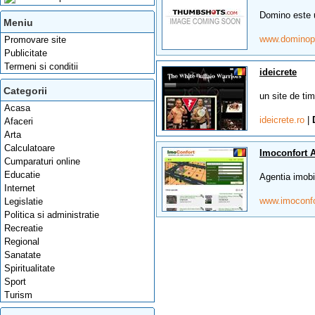
Domino este un
Meniu
www.domino
Promovare site
Publicitate
Termeni si conditii
ideicrete
Categorii
un site de tim
Acasa
ideicrete.ro
|
Afaceri
Arta
Calculatoare
Imoconfort A
Cumparaturi online
Educatie
Agentia imobi
Internet
www.imoconfo
Legislatie
Politica si administratie
Recreatie
Regional
Sanatate
Spiritualitate
Sport
Turism