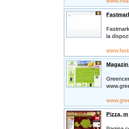
www.mia
Fastmark
Fastmarke
la dispoz
www.fast
Magazin 
Greencer
www.gree
www.gree
Pizza, m
Pagina ce