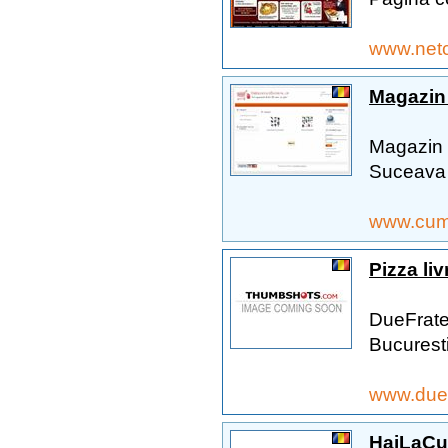
www.netc
Magazin 
Magazin on
Suceava
www.cum
Pizza liv
DueFratel
Bucuresti
www.duefr
HaiLaCu