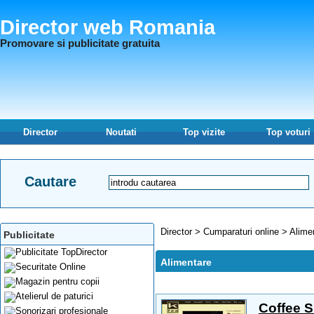
Director web Romania
Promovare si publicitate gratuita
Director
Noutati
Top vizite
Top voturi
Cautare
Director
>
Cumparaturi online
>
Alime
Publicitate
Alimentare
Coffee S