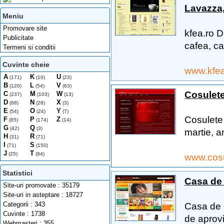
Lavazza,
Meniu
Promovare site
kfea.ro Di
Publicitate
cafea, ca
Termeni si conditii
Cuvinte cheie
www.kfe
A
K
U
(171)
(10)
(23)
B
L
V
(120)
(54)
(63)
Cosulet
C
M
W
(237)
(103)
(13)
D
N
X
(68)
(28)
(3)
E
O
Y
(54)
(24)
(7)
Cosulete 
F
P
Z
(85)
(174)
(14)
G
Q
(42)
(3)
martie, a
H
R
(31)
(71)
I
S
(71)
(150)
J
T
(25)
(94)
www.cosu
Statistici
Casa de
Site-uri promovate : 35179
Site-uri in asteptare : 18727
Categorii : 343
Casa de 
Cuvinte : 1738
de aprovi
Webmasteri : 355