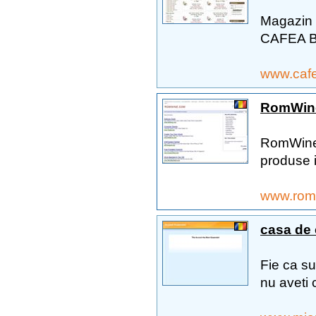
Magazin
CAFEA B
www.caf
RomWine 
RomWine 
produse i
www.rom
casa de 
Fie ca su
nu aveti c