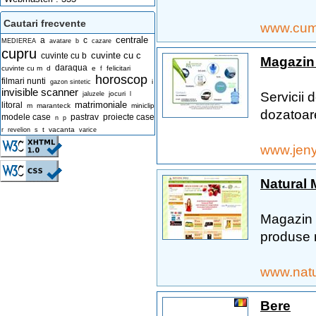
Cautari frecvente
www.cum
centrale
a
c
MEDIEREA
avatare
b
cazare
cupru
cuvinte cu c
cuvinte cu b
Magazin 
daraqua
cuvinte cu m
d
e
felicitari
f
horoscop
filmari nunti
i
gazon sintetic
invisible scanner
Servicii 
jocuri
jaluzele
l
matrimoniale
litoral
m
maranteck
miniclip
dozatoare
modele case
pastrav
proiecte case
n
p
t
vacanta
r
revelion
s
varice
www.jeny
Natural M
Magazin 
produse n
www.natu
Bere