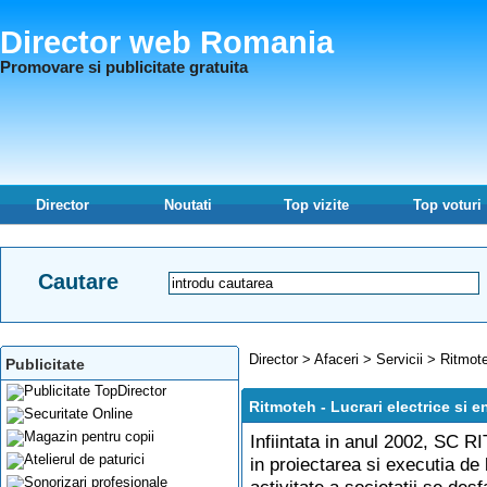
Director web Romania
Promovare si publicitate gratuita
Director
Noutati
Top vizite
Top voturi
Cautare
Director
>
Afaceri
>
Servicii
>
Ritmote
Publicitate
Ritmoteh - Lucrari electrice si e
Infiintata in anul 2002, SC
in proiectarea si executia de 