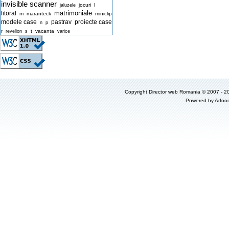
invisible scanner
jocuri
jaluzele
l
matrimoniale
litoral
m
maranteck
miniclip
modele case
pastrav
proiecte case
n
p
t
vacanta
r
revelion
s
varice
Copyright
Director web Romania
© 2007 - 2
Powered by
Arfoo