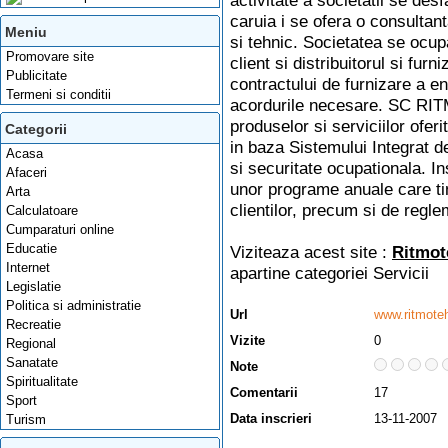
activitate a societatii se desf
caruia i se ofera o consultan
Meniu
si tehnic. Societatea se ocupa
Promovare site
client si distribuitorul si fur
Publicitate
contractului de furnizare a ene
Termeni si conditii
acordurile necesare. SC RI
produselor si serviciilor ofer
Categorii
in baza Sistemului Integrat 
Acasa
si securitate ocupationala. In
Afaceri
unor programe anuale care tin
Arta
clientilor, precum si de regle
Calculatoare
Cumparaturi online
Educatie
Viziteaza acest site :
Ritmote
Internet
apartine categoriei
Servicii
Legislatie
Politica si administratie
Url
www.ritmoteh
Recreatie
Vizite
0
Regional
Sanatate
Note
Spiritualitate
Comentarii
17
Sport
Data inscrieri
13-11-2007
Turism