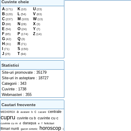
Cuvinte cheie
A
K
U
(171)
(10)
(23)
B
L
V
(120)
(54)
(63)
C
M
W
(237)
(103)
(13)
D
N
X
(68)
(28)
(3)
E
O
Y
(54)
(24)
(7)
F
P
Z
(85)
(174)
(14)
G
Q
(42)
(3)
H
R
(31)
(71)
I
S
(71)
(150)
J
T
(25)
(94)
Statistici
Site-uri promovate : 35179
Site-uri in asteptare : 18727
Categorii : 343
Cuvinte : 1738
Webmasteri : 355
Cautari frecvente
centrale
a
c
MEDIEREA
avatare
b
cazare
cupru
cuvinte cu c
cuvinte cu b
daraqua
cuvinte cu m
d
e
felicitari
f
horoscop
filmari nunti
i
gazon sintetic