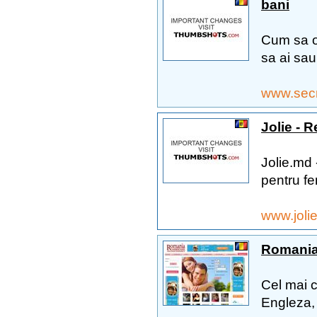
bani
Cum sa obt
sa ai sau 
www.secr
Jolie - 
Jolie.md 
pentru fe
www.joli
Romania-
Cel mai c
Engleza, 