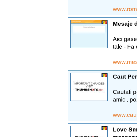
www.roma
Mesaje d
Aici gase
tale - Fa 
www.mes
Caut Pe
Cautati pe
amici, poz
www.cau
Love Sms