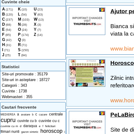
Cuvinte cheie
A
K
U
(171)
(10)
(23)
Ajutor p
B
L
V
(120)
(54)
(63)
C
M
W
(237)
(103)
(13)
D
N
X
Bianca si
(68)
(28)
(3)
E
O
Y
(54)
(24)
(7)
viata la c
F
P
Z
(85)
(174)
(14)
G
Q
(42)
(3)
H
R
(31)
(71)
www.bian
I
S
(71)
(150)
J
T
(25)
(94)
Horosco
Statistici
Site-uri promovate : 35179
Zilnic int
Site-uri in asteptare : 18727
referitoare
Categorii : 343
Cuvinte : 1738
Webmasteri : 355
www.hor
Cautari frecvente
PeLaBirou
centrale
a
c
MEDIEREA
avatare
b
cazare
cupru
cuvinte cu c
cuvinte cu b
daraqua
cuvinte cu m
d
e
felicitari
f
Site de d
horoscop
filmari nunti
i
gazon sintetic