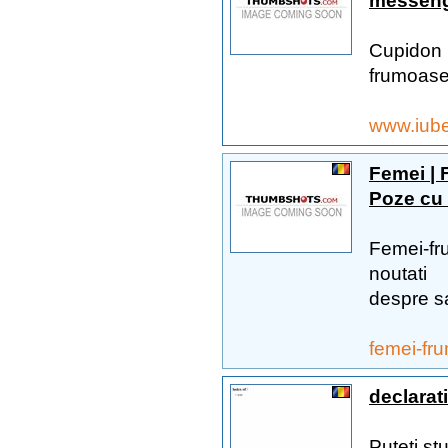
messenger
Cupidon 
frumoase 
www.iube
Femei | F
Poze cu 
Femei-fru
noutati
despre sa
femei-fr
declarati
Puteti st