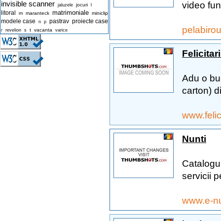
invisible scanner
video funn
jocuri
jaluzele
l
matrimoniale
litoral
m
maranteck
miniclip
modele case
pastrav
proiecte case
n
p
pelabiro
t
vacanta
r
revelion
s
varice
Felicitar
Adu o bucu
carton) di
www.felic
Nunti
Catalogul
servicii p
www.e-nu