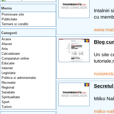
Meniu
Intalniri 
Promovare site
cu membri
Publicitate
Termeni si conditii
www.mat
Categorii
Acasa
Blog cum
Afaceri
Arta
Calculatoare
Un site c
Cumparaturi online
tutoriale
Educatie
Internet
noisires
Legislatie
Politica si administratie
Recreatie
Secretul
Regional
Sanatate
Spiritualitate
Miiko Na
Sport
Turism
miiko-na