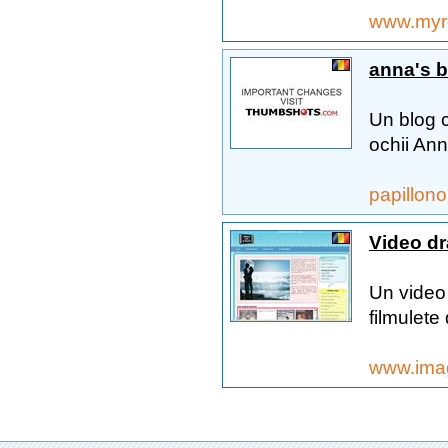
www.myr
anna's b
Un blog cu
ochii Ann
papillon
Video dr
Un video 
filmulete
www.imag