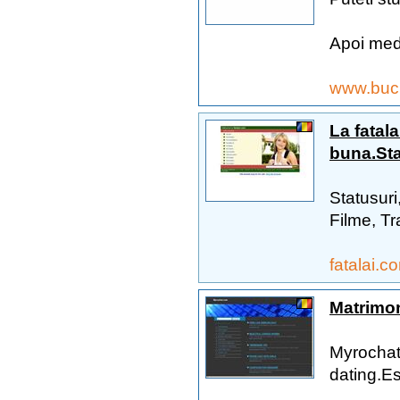
Apoi medi
www.bucur
La fatala
buna.Sta
Statusuri
Filme, Tr
fatalai.
Matrimoni
Myrochat 
dating.Es