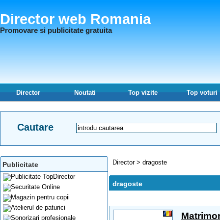
Director web Romania
Promovare si publicitate gratuita
Director
Noutati
Top vizite
Top voturi
Cautare
Director
>
dragoste
Publicitate
dragoste
Matrimo