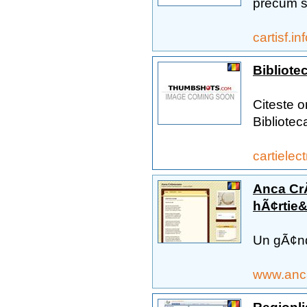
precum si
cartisf.in
Bibliote
Citeste o
Bibliotec
cartielec
Anca CrÄ
hÃ¢rtie&
Un gÃ¢nd 
www.anc