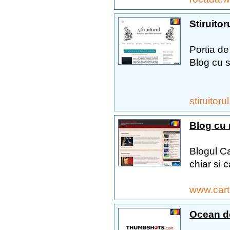
Stiruito
Portia de
Blog cu st
stiruitor
Blog cu 
Blogul Car
chiar si c
www.carti
Ocean d