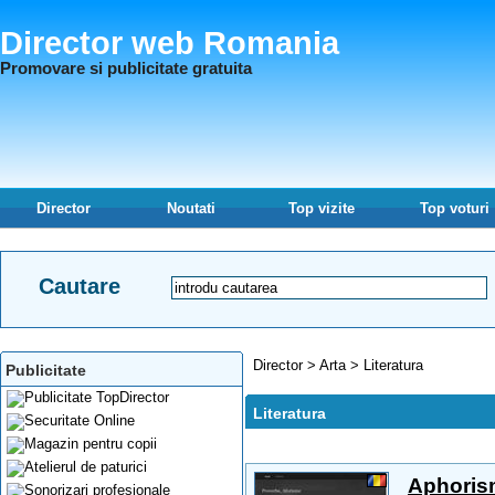
Director web Romania
Promovare si publicitate gratuita
Director
Noutati
Top vizite
Top voturi
Cautare
Director
>
Arta
>
Literatura
Publicitate
Literatura
Aphori