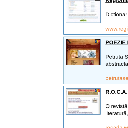
Regionl
Dictionar
www.regi
POEZIE P
Petruta 
abstracta
petrutas
R.O.C.A.
O revistă
literatură
rocada.