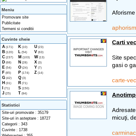
Meniu
Aforisme
Promovare site
Publicitate
aphoris
Termeni si conditii
Cuvinte cheie
Carti vec
A
K
U
(171)
(10)
(23)
B
L
V
(120)
(54)
(63)
Site spec
C
M
W
(237)
(103)
(13)
D
N
X
(68)
(28)
(3)
gasi o ga
E
O
Y
(54)
(24)
(7)
F
P
Z
(85)
(174)
(14)
G
Q
(42)
(3)
carte-ve
H
R
(31)
(71)
I
S
(71)
(150)
J
T
Anotimpu
(25)
(94)
Statistici
Adresate 
Site-uri promovate : 35179
micuţi, d
Site-uri in asteptare : 18727
Categorii : 343
Cuvinte : 1738
carminac
Webmasteri : 355