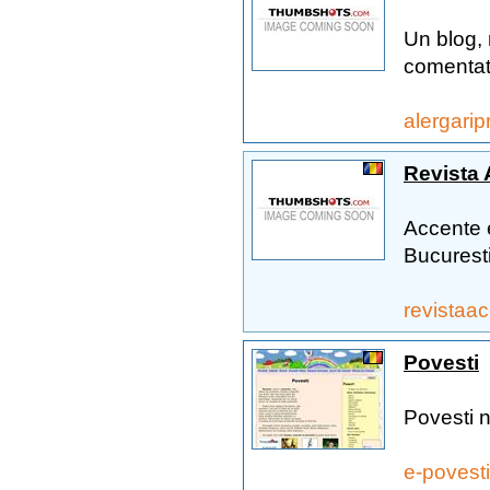
Un blog, 
comentat.
alergarip
Revista
Accente e
Bucuresti,
revistaa
Povesti
Povesti 
e-povest