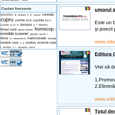
Cautari frecvente
umorul s
centrale
a
c
MEDIEREA
avatare
b
cazare
cupru
cuvinte cu c
cuvinte cu b
Este un b
daraqua
cuvinte cu m
d
e
felicitari
f
şi poezii 
horoscop
filmari nunti
i
gazon sintetic
invisible scanner
jocuri
jaluzele
l
matrimoniale
litoral
m
maranteck
miniclip
www.stil
modele case
pastrav
proiecte case
n
p
t
vacanta
r
revelion
s
varice
Editura 
Vrei să d
1.Promovă
2.Elimină
www.edi
Totul de